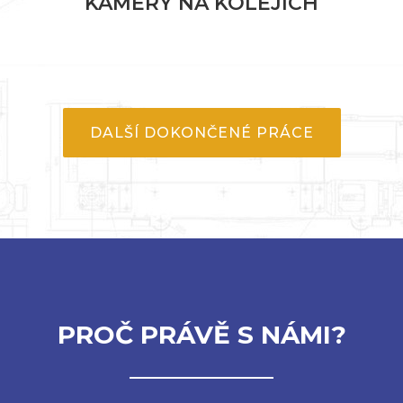
KAMERY NA KOLEJÍCH
Ý
DALŠÍ DOKONČENÉ PRÁCE
PROČ PRÁVĚ S NÁMI?