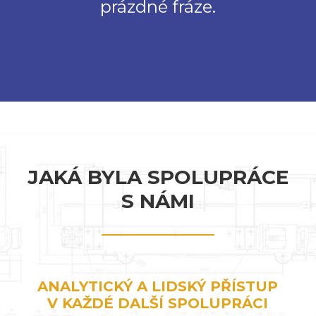
prázdné fráze.
JAKÁ BYLA SPOLUPRÁCE
S NÁMI
ANALYTICKÝ A LIDSKÝ PŘÍSTUP
V KAŽDÉ DALŠÍ SPOLUPRÁCI