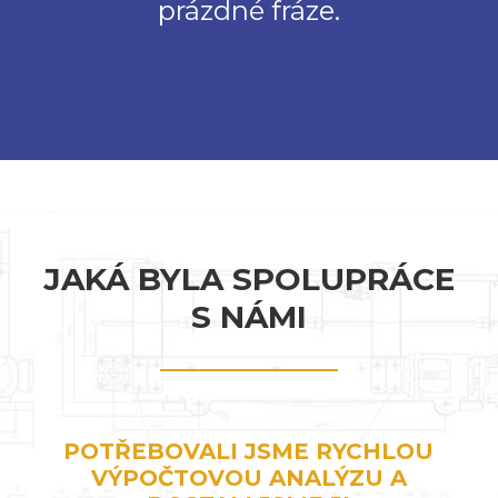
prázdné fráze.
JAKÁ BYLA SPOLUPRÁCE
S NÁMI
POTŘEBOVALI JSME RYCHLOU
VÝPOČTOVOU ANALÝZU A