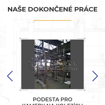
NAŠE DOKONČENÉ PRÁCE
Previous
TĚ
PODESTA PRO
Í