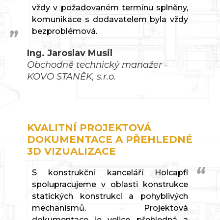
vždy v požadovaném termínu splněny,
komunikace s dodavatelem byla vždy
bezproblémová.
Ing. Jaroslav Musil
Obchodně technický manažer -
KOVO STANĚK, s.r.o.
KVALITNÍ PROJEKTOVÁ
DOKUMENTACE A PŘEHLEDNÉ
3D VIZUALIZACE
S konstrukční kanceláří Holcapfl
spolupracujeme v oblasti konstrukce
statických konstrukcí a pohyblivých
mechanismů. Projektová
dokumentace je velice přehledná a