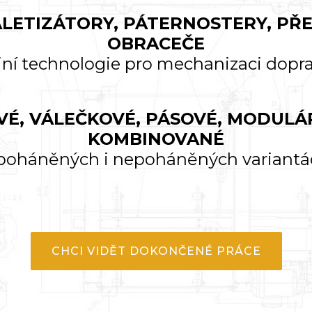
LETIZÁTORY, PÁTERNOSTERY, PŘE
OBRACEČE
ojní technologie pro mechanizaci dopr
É, VÁLEČKOVÉ, PÁSOVÉ, MODULÁ
KOMBINOVANÉ
 poháněných i nepoháněných variantá
CHCI VIDĚT DOKONČENÉ PRÁCE