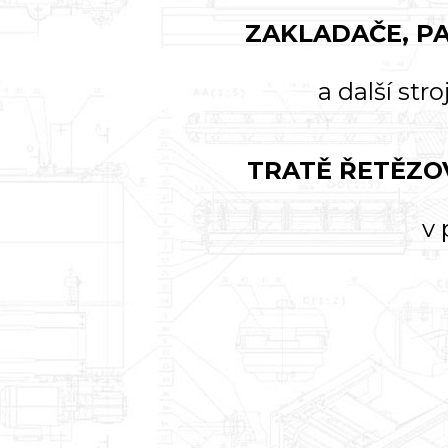
ZAKLADAČE, PA
a další str
TRATĚ ŘETĚZOV
v