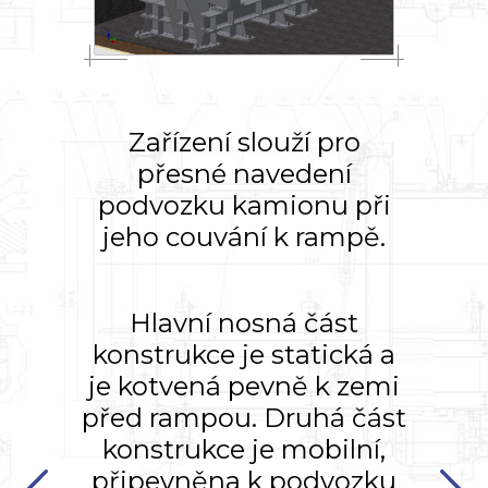
Zařízení slouží pro
přesné navedení
podvozku kamionu při
jeho couvání k rampě.
Hlavní nosná část
konstrukce je statická a
je kotvená pevně k zemi
před rampou. Druhá část
konstrukce je mobilní,
připevněna k podvozku
Prev